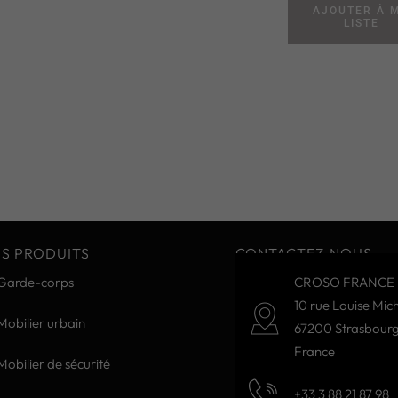
AJOUTER À 
LISTE
S PRODUITS
CONTACTEZ-NOUS
Garde-corps
CROSO FRANCE 
10 rue Louise Mich
Mobilier urbain
67200 Strasbour
France
Mobilier de sécurité
+33 3 88 21 87 98