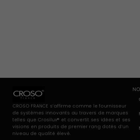
NO
CROSO FRANCE s’affirme comme le fournisseur
de systèmes innovants au travers de marques
telles que Crosilux® et convertit ses idées et ses
visions en produits de premier rang dotés d’un
niveau de qualité élevé.