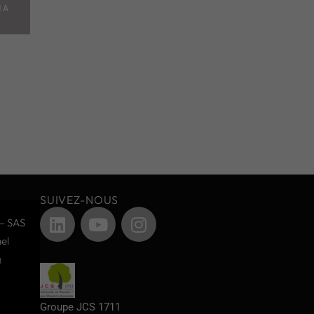
MA
SUIVEZ-NOUS
– SAS
el
g
Groupe JCS 1711