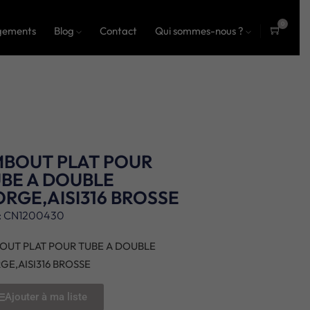
0
gements
Blog
Contact
Qui sommes-nous ?
ite
ms
MBOUT PLAT POUR
BE A DOUBLE
RGE,AISI316 BROSSE
: CN1200430
OUT PLAT POUR TUBE A DOUBLE
GE,AISI316 BROSSE
Ajouter à ma liste