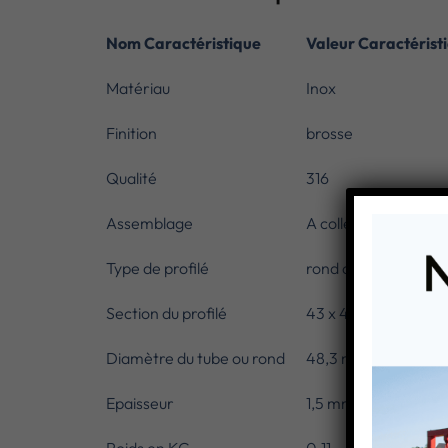
Nom Caractéristique
Valeur Caractérist
Matériau
Inox
Finition
brosse
Qualité
316
Assemblage
A coller
Type de profilé
rond a double gorge
Section du profilé
43 x 48,3 mm
Diamètre du tube ou rond
48,3 mm
Epaisseur
1,5 mm