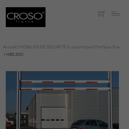
Accueil
/
MOBILIER DE SÉCURITÉ
/
Le portique
/
Portique fixe
/ HBS 200