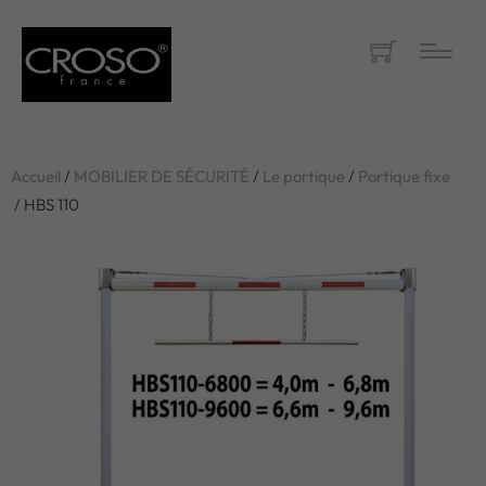
Accueil
/
MOBILIER DE SÉCURITÉ
/
Le portique
/
Portique fixe
/ HBS 110