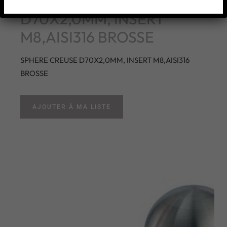
SPHERE CREUSE
D70X2,0MM, INSERT
M8,AISI316 BROSSE
SPHERE CREUSE D70X2,0MM, INSERT M8,AISI316
BROSSE
AJOUTER À MA LISTE