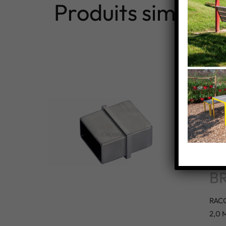
Produits similaire
R
DR
40
MM
B
RACC
2,0 