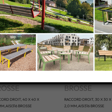
s
ACCORD
RACCORD
OIT, 40 X
DROIT, 30 X 
 X 2,0
X 2,0
,AISI316
MM,AISI316
ROSSE
BROSSE
ORD DROIT, 40 X 40 X
RACCORD DROIT, 30 X 30 X
MM,AISI316 BROSSE
2,0 MM,AISI316 BROSSE