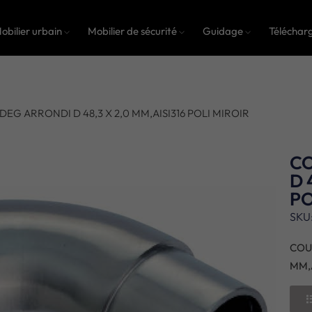
obilier urbain
Mobilier de sécurité
Guidage
Téléchar
EG ARRONDI D 48,3 X 2,0 MM,AISI316 POLI MIROIR
C
D 
PO
SKU
COU
MM,A