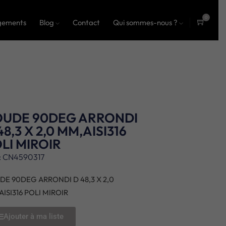
0
gements
Blog
Contact
Qui sommes-nous ?
ite
ms
OUDE 90DEG ARRONDI
48,3 X 2,0 MM,AISI316
LI MIROIR
: CN4590317
DE 90DEG ARRONDI D 48,3 X 2,0
ISI316 POLI MIROIR
Ajouter à ma liste