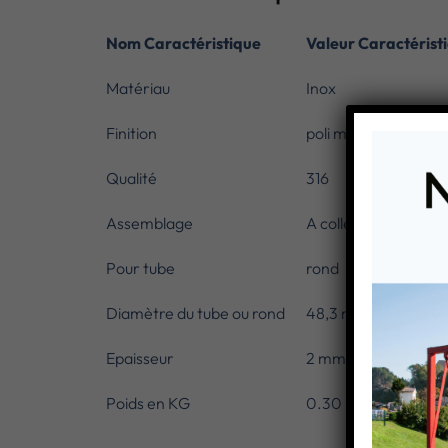
Nom Caractéristique
Valeur Caractérist
Matériau
Inox
Finition
poli miroir
Qualité
316
Assemblage
A coller
Pour tube
rond
Diamètre du tube ou rond
48,3 mm
Epaisseur
2 mm
Poids en KG
0.30