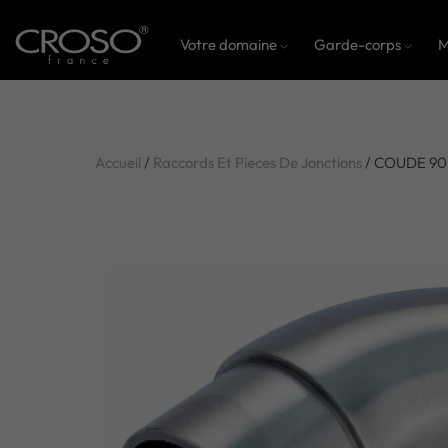
Votre domaine
Garde-corps
M
Accueil
/
Raccords Et Pieces De Jonctions
/ COUDE 90D