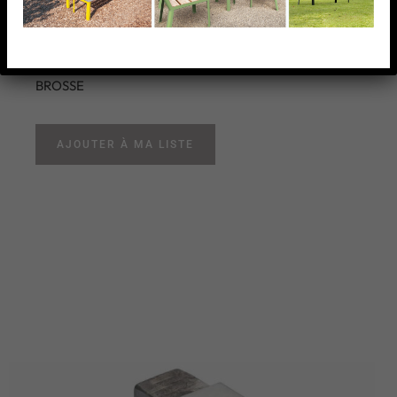
BROSSE
RACCORD DROIT, 40 X 20 X 2,0 MM,AISI304
BROSSE
AJOUTER À MA LISTE