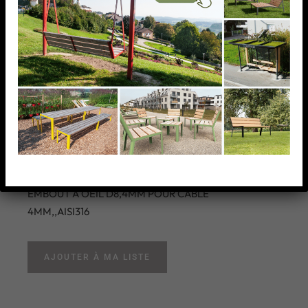
EMBOUT A OEIL D8,4MM
POUR CÂBLE
4MM,,AISI316
EMBOUT A OEIL D8,4MM POUR CÂBLE
4MM,,AISI316
AJOUTER À MA LISTE