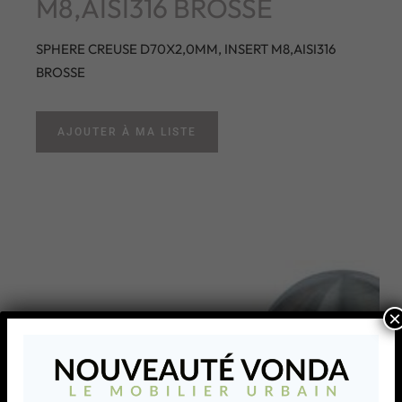
M8,AISI316 BROSSE
SPHERE CREUSE D70X2,0MM, INSERT M8,AISI316
BROSSE
AJOUTER À MA LISTE
×