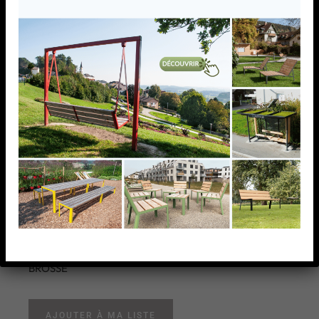
SPHERE CREUSE
D50X2,0MM, INSERT
M6,AISI316 BROSSE
SPHERE CREUSE D50X2,0MM, INSERT M6,AISI316
BROSSE
AJOUTER À MA LISTE