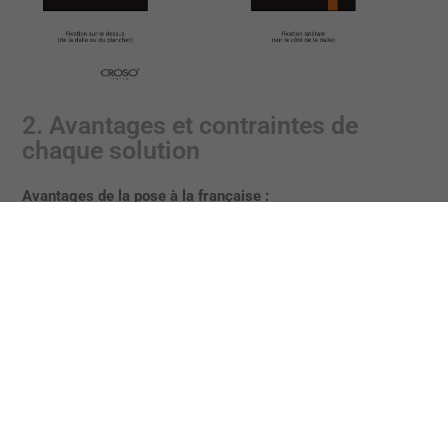
2. Avantages et contraintes de
chaque solution
Avantages de la pose à la française :
Mise en œuvre généralement plus simple et rapide, idéale
pour les chantiers standard.
Bonne répartition des charges, particulièrement adaptée
aux structures en béton.
Solution souvent plus économique, tant en fournitures
qu’en main-d’œuvre.
Contraintes :
Peut réduire légèrement la surface utile, notamment sur
un balcon étroit.