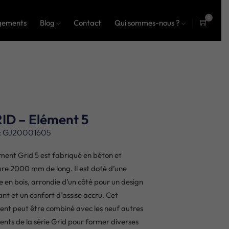
0
gements
Blog
Contact
Qui sommes-nous ?
ite
ms
ID – Elément 5
: GJ20001605
ément Grid 5 est fabriqué en béton et
re 2000 mm de long. Il est doté d’une
se en bois, arrondie d’un côté pour un design
ant et un confort d’assise accru. Cet
ent peut être combiné avec les neuf autres
ents de la série Grid pour former diverses