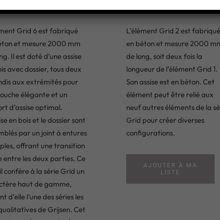
2
ment Grid 6 est fabriqué
L’élément Grid 2 est fabriqu
éton et mesure 2000 mm
en béton et mesure 2000 m
ng. Il est doté d’une assise
de long, soit deux fois la
is avec dossier, tous deux
longueur de l’élément Grid 1.
ndis aux extrémités pour
Son assise est en béton. Cet
touche élégante et un
élément peut être relié aux
rt d’assise optimal.
neuf autres éléments de la sé
ise en bois et le dossier sont
Grid pour créer diverses
blés par un joint à entures
configurations.
ples, offrant une transition
e entre les deux parties. Ce
AJOUTER À MA
l confère à la série Grid un
LISTE
ctère haut de gamme,
nt d’elle l’une des séries les
qualitatives de Grijsen. Cet