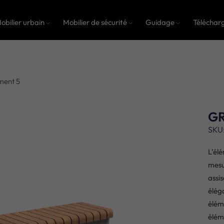
obilier urbain
Mobilier de sécurité
Guidage
Téléchar
ment 5
GR
SKU
L’él
mesu
assi
élég
élém
élém