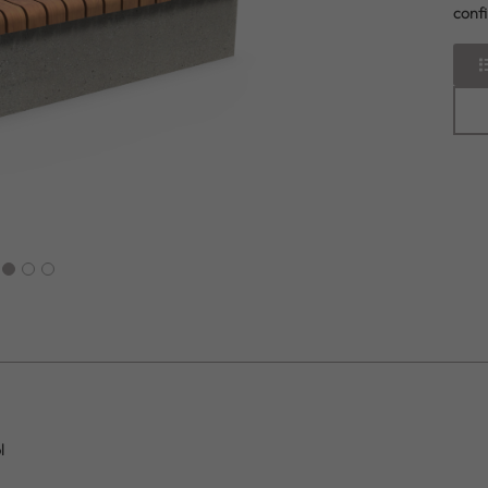
conf
next
l