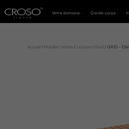
Votre domaine
Garde-corps
M
Accueil
/
Mobilier Urbain
/
Le banc
/
Grid
/ GRID – Elé