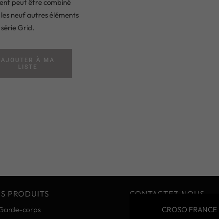
ent peut être combiné
les neuf autres éléments
 série Grid.
AJOUTER À MA
LISTE
S PRODUITS
CONTACTEZ-NOUS
Garde-corps
CROSO FRANCE 