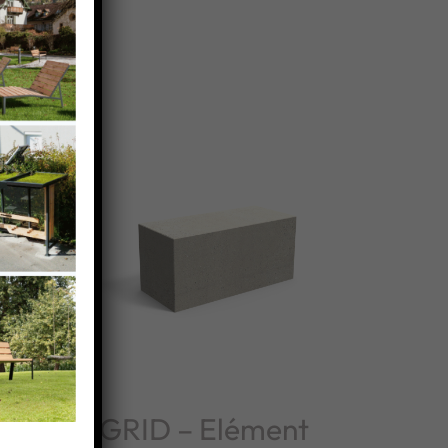
nt
GRID – Elément