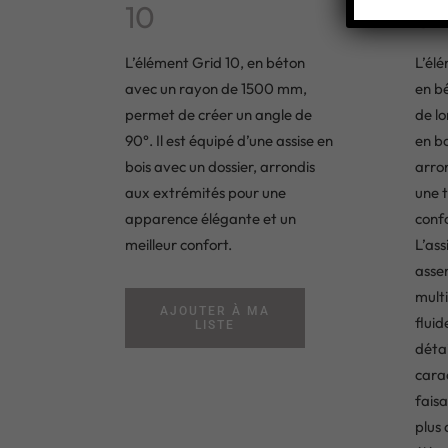
10
6
L’élément Grid 10, en béton
L’élé
avec un rayon de 1500 mm,
en b
permet de créer un angle de
de lo
90°. Il est équipé d’une assise en
en bo
bois avec un dossier, arrondis
arro
aux extrémités pour une
une 
apparence élégante et un
confo
meilleur confort.
L’ass
assem
multi
AJOUTER À MA
fluid
LISTE
détai
cara
faisa
plus 