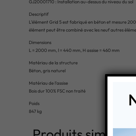
GJ20001710 : Installation au-dessus du niveau du sol
Descriptif
L’élément Grid 5 est fabriqué en béton et mesure 2000 
élément peut être combiné avec les neuf autres élémen
Dimensions
L = 2000 mm, l = 440 mm, H assise = 460 mm
Matériau de la structure
Béton, gris naturel
Matériau de l’assise
Bois dur 100% FSC non traité
Poids
847 kg
Produits similaire