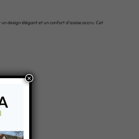
 un design élégant et un confort d’assise accru. Cet
×