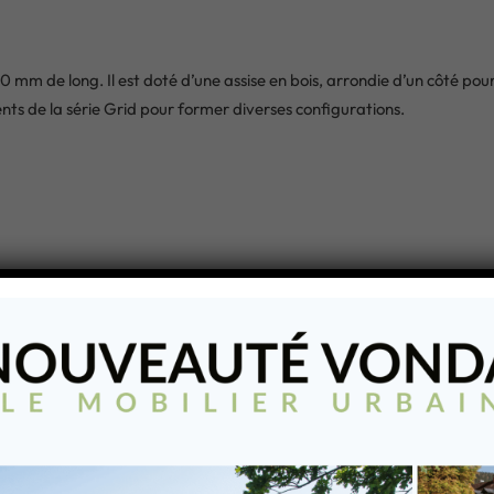
mm de long. Il est doté d’une assise en bois, arrondie d’un côté pour
ts de la série Grid pour former diverses configurations.
s