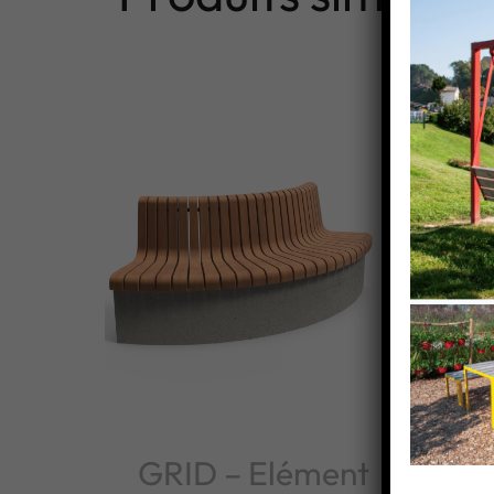
GRID – Elément
GR