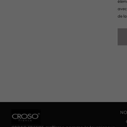
élém
avec 
de la
NO