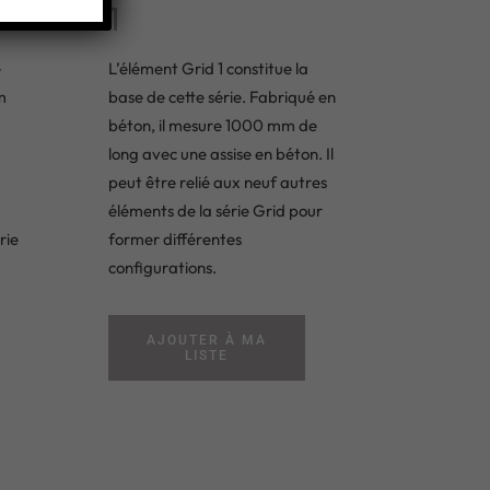
1
é
L’élément Grid 1 constitue la
m
base de cette série. Fabriqué en
béton, il mesure 1000 mm de
long avec une assise en béton. Il
peut être relié aux neuf autres
éléments de la série Grid pour
rie
former différentes
configurations.
AJOUTER À MA
LISTE