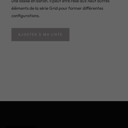
une assise en béton. Il peut être relié aux neuf autres
éléments de la série Grid pour former différentes
configurations.
AJOUTER À MA LISTE