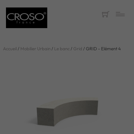
Accueil
/
Mobilier Urbain
/
Le banc
/
Grid
/ GRID – Elément 4