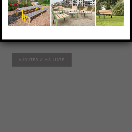
effilées, garantissant un espacement uniforme entre
elles. Ce détail contribue au caractère haut de
gamme de la série Grid, faisant d’elle l’une des
collections les plus qualitatives de Grijsen. Cet
élément peut être combiné avec les neuf autres
éléments de la série Grid.
AJOUTER À MA LISTE