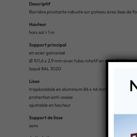
Descriptif
Barrière pivotante robuste sur poteau avec lisse de f
Hauteur
hors sol = 1 m
Support principal
en acier galvanisé
Ø 101,6 x 2,9 mm avec tube rotatif en acier Ø 121 x 4
laqué RAL 3020
Lisse
trapézoïdale en aluminium 86 x 46 mm laqué RAL 901
protection anti-assise
ajustable en hauteur
Support de lisse
sans