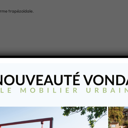
orme trapézoïdale.
 mm
0 avec bandes réflectos blanc/rouge