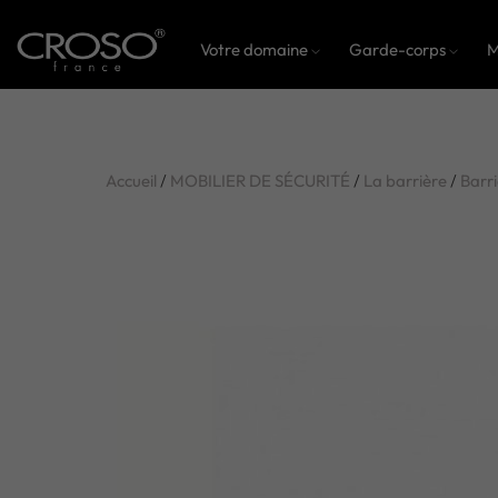
Votre domaine
Garde-corps
M
Accueil
/
MOBILIER DE SÉCURITÉ
/
La barrière
/
Barri