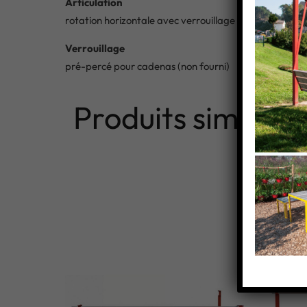
Articulation
rotation horizontale avec verrouillage à 90°
Verrouillage
pré-percé pour cadenas (non fourni)
Produits similaire