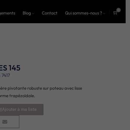
0
gements
Blog
Contact
Qui sommes-nous ?
ite
ms
S 145
 7417
ière pivotante robuste sur poteau avec lisse
orme trapézoïdale.
Ajouter à ma liste