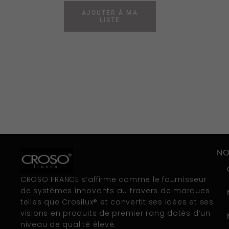
AJOUTER À MA
LISTE
NO
CROSO FRANCE s’affirme comme le fournisseur
de systèmes innovants au travers de marques
telles que Crosilux® et convertit ses idées et ses
visions en produits de premier rang dotés d’un
niveau de qualité élevé.