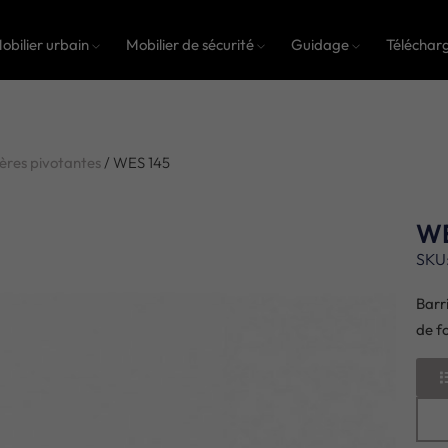
obilier urbain
Mobilier de sécurité
Guidage
Téléchar
ères pivotantes
/ WES 145
WE
SKU:
Barr
de f