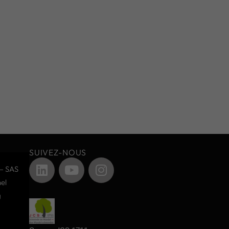
SUIVEZ-NOUS
– SAS
el
g