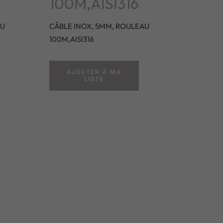
100M,AISI316
AU
CÂBLE INOX, 5MM, ROULEAU
100M,AISI316
AJOUTER À MA
LISTE