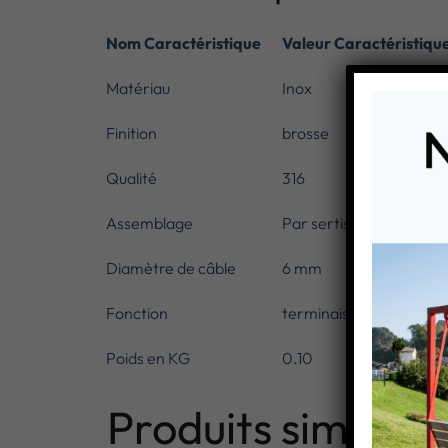
Nom Caractéristique
Valeur Caractéristiqu
Matériau
Inox
Finition
brosse
Qualité
316
Assemblage
Par sertissage
Diamètre de câble
6 mm
Fonction
terminaison de câble
Poids en KG
0.10
Produits similaire