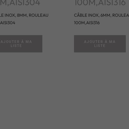
M,AISI304
100M,AISI316
E INOX, 8MM, ROULEAU
CÂBLE INOX, 6MM, ROULE
AISI304
100M,AISI316
AJOUTER À MA
AJOUTER À MA
LISTE
LISTE