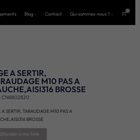
0
gements
Blog
Contact
Qui sommes-nous ?
ite
ms
GE A SERTIR,
RAUDAGE M10 PAS A
UCHE,AISI316 BROSSE
: CN8802820
 A SERTIR, TARAUDAGE M10 PAS A
CHE,AISI316 BROSSE
Ajouter à ma liste