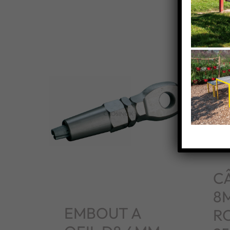
CÂ
8
EMBOUT A
R