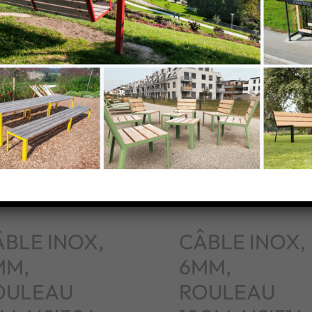
BLE INOX,
CÂBLE INOX,
MM,
6MM,
OULEAU
ROULEAU