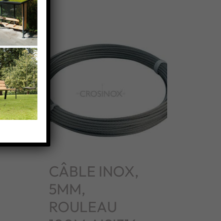
CÂBLE INOX,
5MM,
ROULEAU