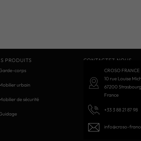
S PRODUITS
CONTACTEZ-NOUS
Garde-corps
CROSO FRANCE 
10 rue Louise Mich
Mobilier urbain
67200 Strasbour
France
Mobilier de sécurité
+33 3 88 21 87 98
Guidage
info@croso-france