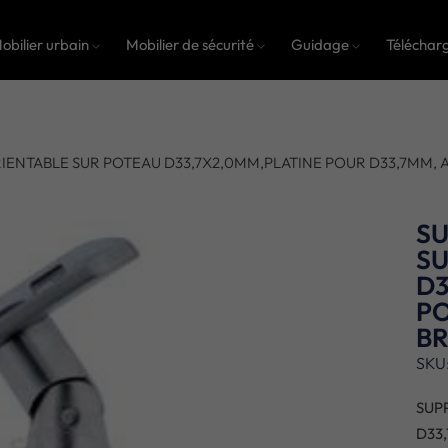
obilier urbain
Mobilier de sécurité
Guidage
Téléchar
IENTABLE SUR POTEAU D33,7X2,0MM,PLATINE POUR D33,7MM, A
SU
S
D3
PO
B
SKU
SUP
D33