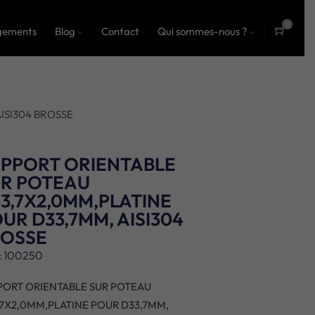
0
gements
Blog
Contact
Qui sommes-nous ?
ite
ms
ISI304 BROSSE
PPORT ORIENTABLE
UR POTEAU
3,7X2,0MM,PLATINE
UR D33,7MM, AISI304
ROSSE
: 100250
PORT ORIENTABLE SUR POTEAU
,7X2,0MM,PLATINE POUR D33,7MM,