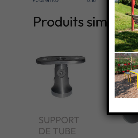
Poids en KG
0.18
Produits similaire
SUPPORT
DE TUBE