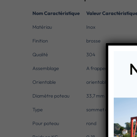
Nom Caractéristique
Valeur Caractéristiqu
Matériau
Inox
Finition
brosse
Qualité
304
Assemblage
A frapper
Orientable
orientable
Diamètre poteau
33,7 mm
Type
sommet de poteau
Pour poteau
rond