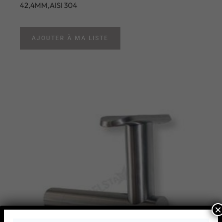
42,4MM,AISI 304
AJOUTER À MA LISTE
×