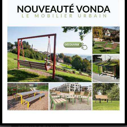
SUPPORT MAIN-
COURANTE, MONTAGE
LATERAL,POUR
D42,4MM, AISI304
BROSSE
SUPPORT MAIN-COURANTE, MONTAGE
LATERAL,POUR D42,4MM, AISI304 BROSSE
AJOUTER À MA LISTE