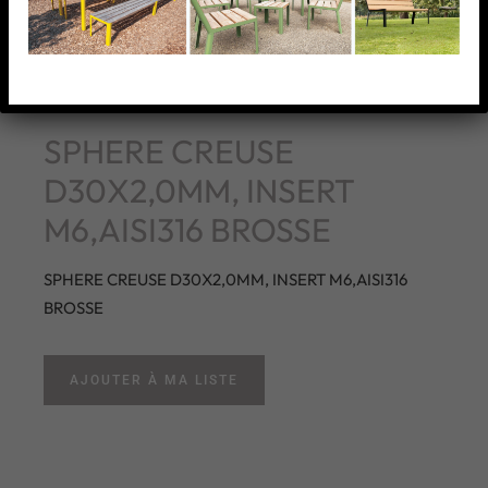
SPHERE CREUSE
D30X2,0MM, INSERT
M6,AISI316 BROSSE
SPHERE CREUSE D30X2,0MM, INSERT M6,AISI316
BROSSE
AJOUTER À MA LISTE