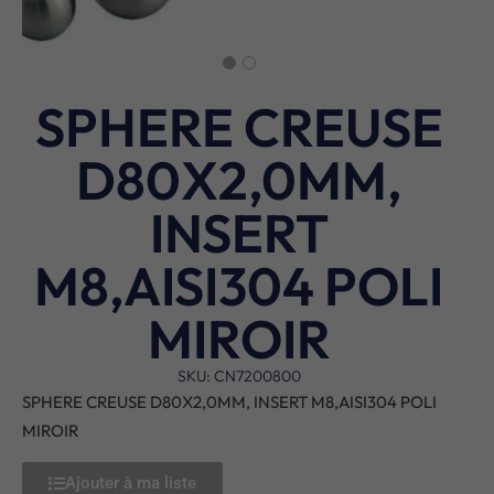
SPHERE CREUSE
D80X2,0MM,
INSERT
M8,AISI304 POLI
MIROIR
SKU: CN7200800
SPHERE CREUSE D80X2,0MM, INSERT M8,AISI304 POLI
MIROIR
Ajouter à ma liste