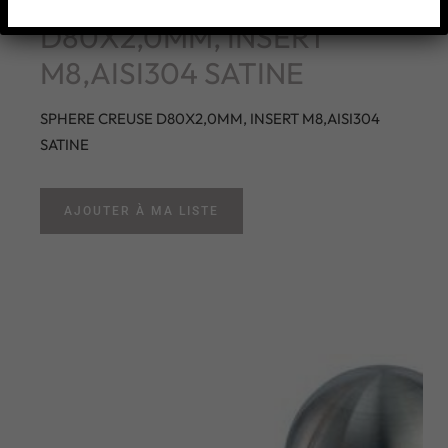
SPHERE CREUSE
D80X2,0MM, INSERT
M8,AISI304 SATINE
SPHERE CREUSE D80X2,0MM, INSERT M8,AISI304
SATINE
AJOUTER À MA LISTE