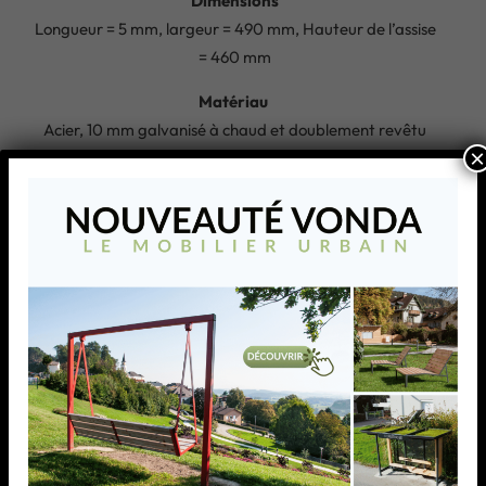
Dimensions
Longueur = 5 mm, largeur = 490 mm, Hauteur de l’assise
= 460 mm
Matériau
Acier, 10 mm galvanisé à chaud et doublement revêtu
×
de poudre 120 µ
Disponible dans une teinte RAL au choix
Produits similaires