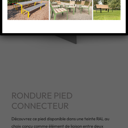
RONDURE PIED
CONNECTEUR
Découvrez ce pied disponible dans une teinte RAL au
choix conçu comme élément de liaison entre deux