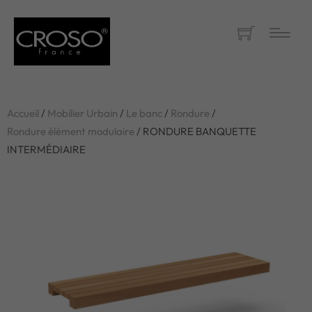
Accueil
/
Mobilier Urbain
/
Le banc
/
Rondure
/
Rondure élément modulaire
/ RONDURE BANQUETTE
INTERMÉDIAIRE