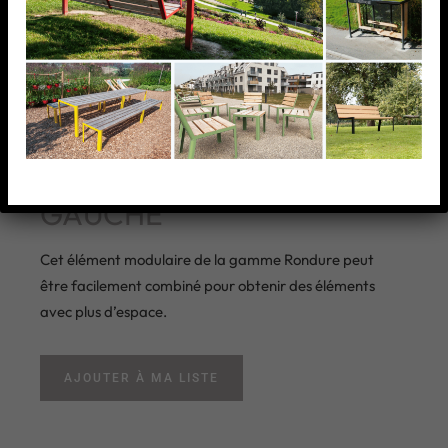
RONDURE BANC
GAUCHE
Cet élément modulaire de la gamme Rondure peut
être facilement combiné pour obtenir des éléments
avec plus d’espace.
AJOUTER À MA LISTE