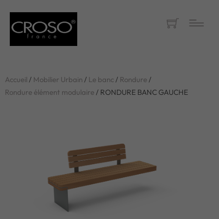
Accueil
/
Mobilier Urbain
/
Le banc
/
Rondure
/
Rondure élément modulaire
/ RONDURE BANC GAUCHE