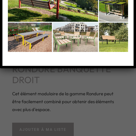
RONDURE BANQUETTE
DROIT
Cet élément modulaire de la gamme Rondure peut
être facilement combiné pour obtenir des éléments
avec plus d’espace.
AJOUTER À MA LISTE