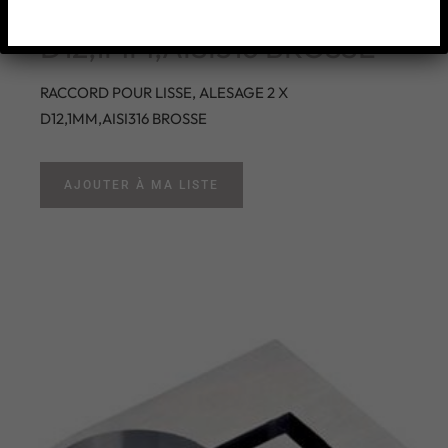
ALESAGE 2 X
D12,1MM,AISI316 BROSSE
RACCORD POUR LISSE, ALESAGE 2 X
D12,1MM,AISI316 BROSSE
AJOUTER À MA LISTE