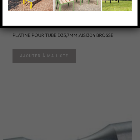
D33,7MM,AISI304
BROSSE
PLATINE POUR TUBE D33,7MM,AISI304 BROSSE
AJOUTER À MA LISTE