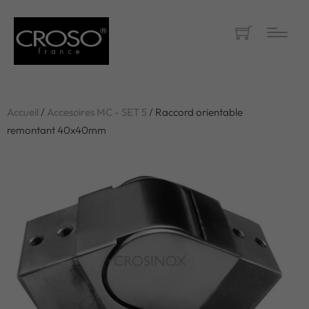
Accueil
/
Accesoires MC - SET 5
/ Raccord orientable
remontant 40x40mm