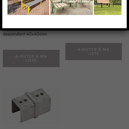
Raccord orientable
Raccord orientable
descendant
remontant 40x40mm
40x40mm
Raccord orientable
Raccord orientable
remontant 40x40mm
descendant 40x40mm
AJOUTER À MA
LISTE
AJOUTER À MA
LISTE