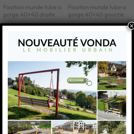
Fixation murale tube a
Fixation murale tube a
gorge 40×40 droite
gorge 40×40 gauche
×
Fixation murale tube a gorge
Fixation murale tube a gorge
40×40 droite
40×40 gauche
AJOUTER À MA
AJOUTER À MA
LISTE
LISTE