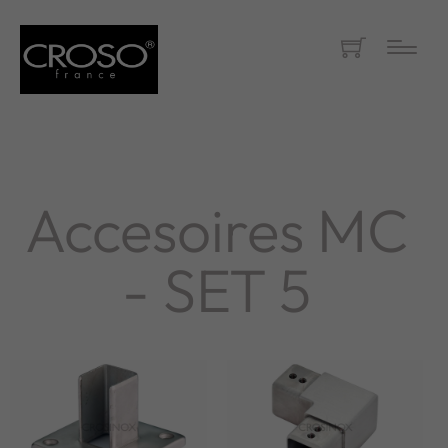
Accesoires MC
- SET 5