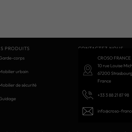
S PRODUITS
CONTACTEZ-NOUS
Garde-corps
CROSO FRANCE 
10 rue Louise Mich
Mobilier urbain
67200 Strasbour
France
Mobilier de sécurité
+33 3 88 21 87 98
Guidage
info@croso-france