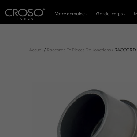
Votre domaine
Garde-corps
M
Accueil
/
Raccords Et Pieces De Jonctions
/ RACCORD O