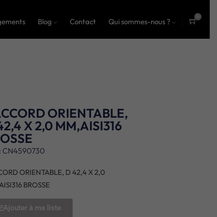
0
gements
Blog
Contact
Qui sommes-nous ?
ite
ms
CCORD ORIENTABLE,
42,4 X 2,0 MM,AISI316
ROSSE
: CN4590730
ORD ORIENTABLE, D 42,4 X 2,0
AISI316 BROSSE
Ajouter à ma liste