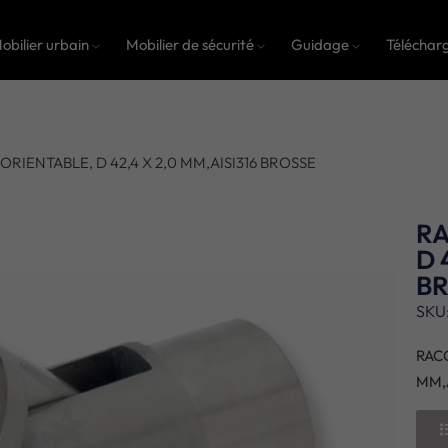
obilier urbain
Mobilier de sécurité
Guidage
Téléchar
RIENTABLE, D 42,4 X 2,0 MM,AISI316 BROSSE
RA
D 
B
SKU
RACC
MM,