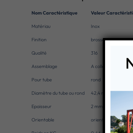
Nom Caractéristique
Valeur Caractérist
Matériau
Inox
Finition
brosse
Qualité
316
Assemblage
A coller
Pour tube
rond
Diamètre du tube ou rond
42,4 mm
Epaisseur
2 mm
Orientable
orientable