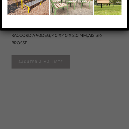
RACCORD A 90DEG, 40 X
40 X 2,0 MM,AISI316
BROSSE
RACCORD A 90DEG, 40 X 40 X 2,0 MM,AISI316
BROSSE
AJOUTER À MA LISTE