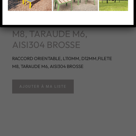
RACCORD ORIENTABLE,
L110MM, D12MM,FILETE
M8, TARAUDE M6,
AISI304 BROSSE
RACCORD ORIENTABLE, L110MM, D12MM,FILETE
M8, TARAUDE M6, AISI304 BROSSE
AJOUTER À MA LISTE