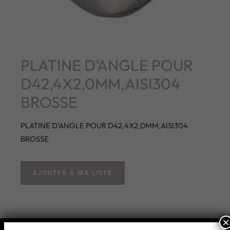
PLATINE D’ANGLE POUR
D42,4X2,0MM,AISI304
BROSSE
PLATINE D’ANGLE POUR D42,4X2,0MM,AISI304
BROSSE
AJOUTER À MA LISTE
×