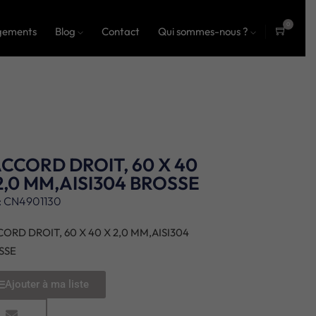
0
gements
Blog
Contact
Qui sommes-nous ?
ite
ms
CCORD DROIT, 60 X 40
2,0 MM,AISI304 BROSSE
: CN4901130
ORD DROIT, 60 X 40 X 2,0 MM,AISI304
SSE
Ajouter à ma liste