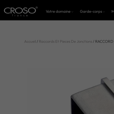
Votre domaine
Garde-corps
M
Accueil
/
Raccords Et Pieces De Jonctions
/ RACCORD D