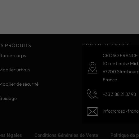
S PRODUITS
CONTACTEZ-NOUS
Garde-corps
CROSO FRANCE 
10 rue Louise Mich
Mobilier urbain
67200 Strasbour
France
Mobilier de sécurité
+33 3 88 21 87 98
Guidage
info@croso-france
ns légales
Conditions Générales de Vente
Politique de 