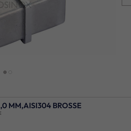
next
2,0 MM,AISI304 BROSSE
E