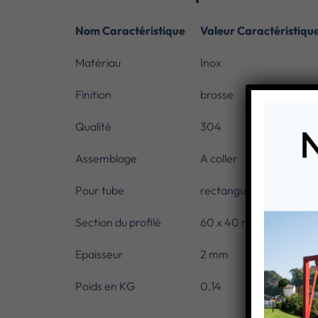
Nom Caractéristique
Valeur Caractéristiqu
Matériau
Inox
Finition
brosse
Qualité
304
Assemblage
A coller
Pour tube
rectangulaire
Section du profilé
60 x 40 mm
Epaisseur
2 mm
Poids en KG
0.14