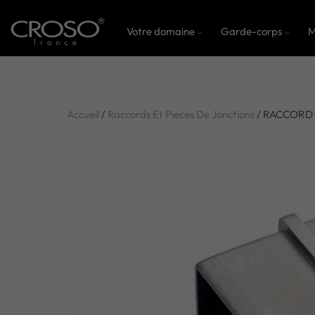
Votre domaine
Garde-corps
M
Accueil
/
Raccords Et Pieces De Jonctions
/ RACCORD D