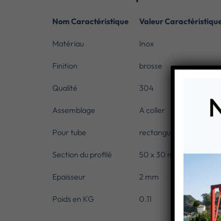
Nom Caractéristique
Valeur Caractéristiqu
Matériau
Inox
Finition
brosse
Qualité
304
Assemblage
A coller
Pour tube
rectangulaire
Section du profilé
50 x 30 mm
Epaisseur
2 mm
Poids en KG
0.11