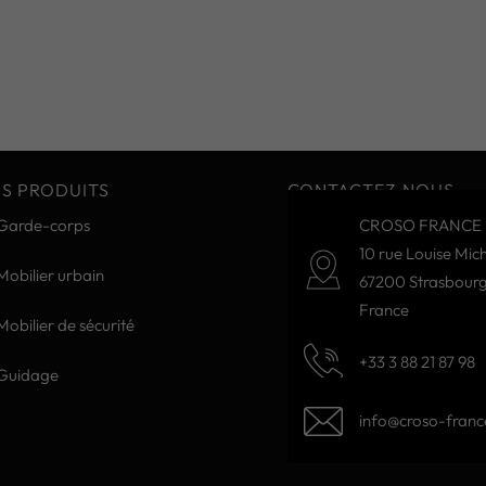
S PRODUITS
CONTACTEZ-NOUS
Garde-corps
CROSO FRANCE 
10 rue Louise Mich
Mobilier urbain
67200 Strasbour
France
Mobilier de sécurité
+33 3 88 21 87 98
Guidage
info@croso-france