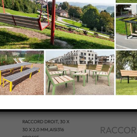
s
RACCORD
DROIT, 30 X
30 X 2,0
MM,AISI316
BROSSE
RACCORD DROIT, 30 X
RACCOR
30 X 2,0 MM,AISI316