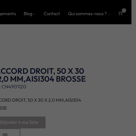
0
gements
Blog
Contact
Qui sommes-nous ?
ite
ms
CCORD DROIT, 50 X 30
2,0 MM,AISI304 BROSSE
: CN4901120
ORD DROIT, 50 X 30 X 2,0 MM,AISI304
SSE
Ajouter à ma liste