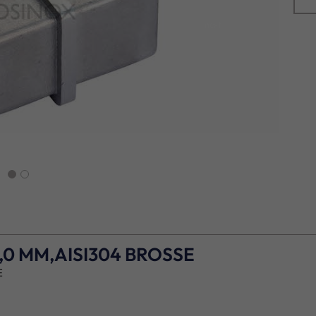
next
2,0 MM,AISI304 BROSSE
E