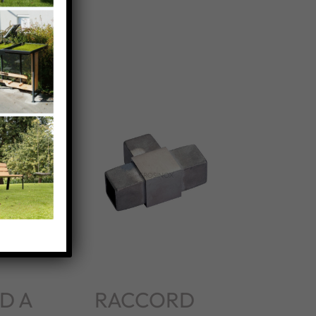
D A
RACCORD