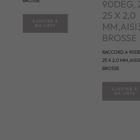
BROSSE
90DEG, 
25 X 2,0
AJOUTER À
MM,AISI
MA LISTE
BROSSE
RACCORD A 90DE
25 X 2,0 MM,AISI3
BROSSE
AJOUTER À
MA LISTE