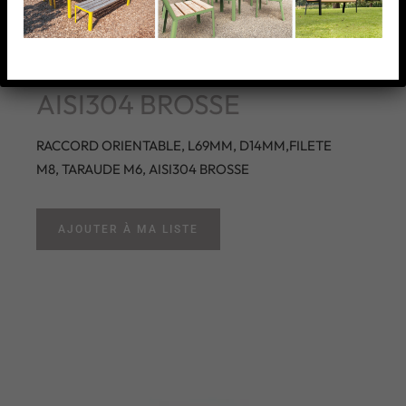
RACCORD ORIENTABLE,
L69MM, D14MM,FILETE
M8, TARAUDE M6,
AISI304 BROSSE
RACCORD ORIENTABLE, L69MM, D14MM,FILETE
M8, TARAUDE M6, AISI304 BROSSE
AJOUTER À MA LISTE