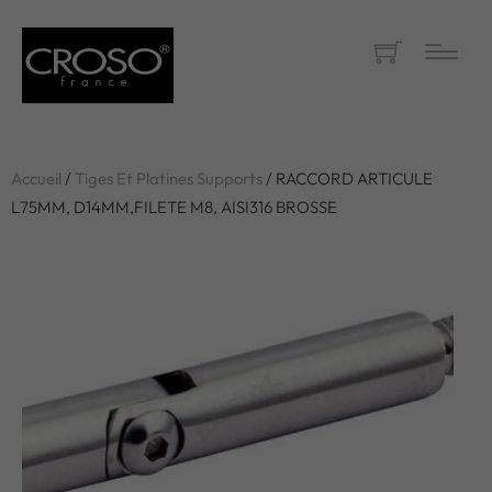
Accueil
/
Tiges Et Platines Supports
/ RACCORD ARTICULE
L75MM, D14MM,FILETE M8, AISI316 BROSSE