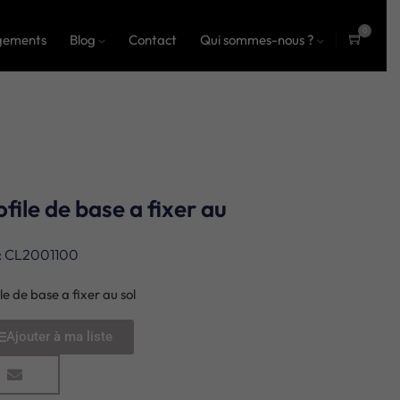
0
gements
Blog
Contact
Qui sommes-nous ?
ite
ms
ofile de base a fixer au
l
: CL2001100
le de base a fixer au sol
Ajouter à ma liste