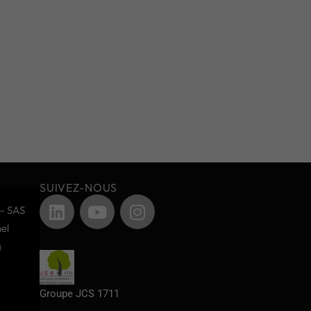
SUIVEZ-NOUS
– SAS
el
g
Groupe JCS 1711