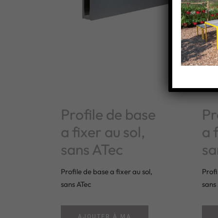
Profile de base
Pr
a fixer au sol,
a 
sans ATec
sa
Profile de base a fixer au sol,
Profi
sans ATec
sans
AJOUTER À MA