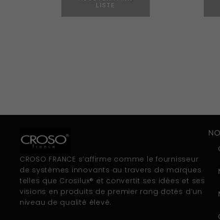
LISTE
NO
CROSO FRANCE s’affirme comme le fournisseur
de systèmes innovants au travers de marques
telles que Crosilux® et convertit ses idées et ses
visions en produits de premier rang dotés d’un
niveau de qualité élevé.