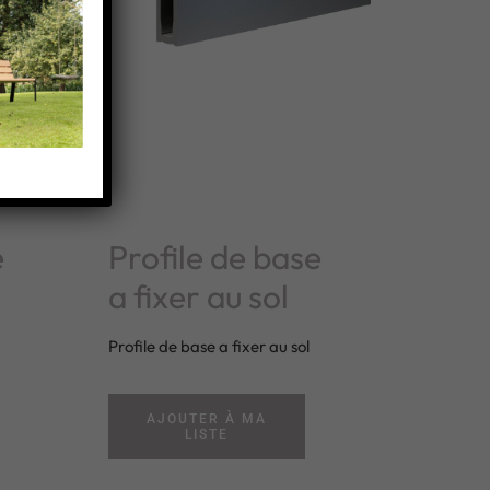
e
Profile de base
a fixer au sol
Profile de base a fixer au sol
AJOUTER À MA
LISTE