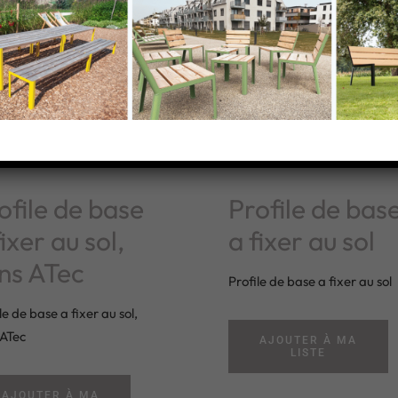
ofile de base
Profile de bas
fixer au sol,
a fixer au sol
ns ATec
Profile de base a fixer au sol
le de base a fixer au sol,
 ATec
AJOUTER À MA
LISTE
AJOUTER À MA