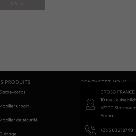
LISTE
S PRODUITS
CONTACTEZ-NOUS
Garde-corps
CROSO FRANCE 
10 rue Louise Mich
Mobilier urbain
67200 Strasbour
France
Mobilier de sécurité
+33 3 88 21 87 98
Guidage