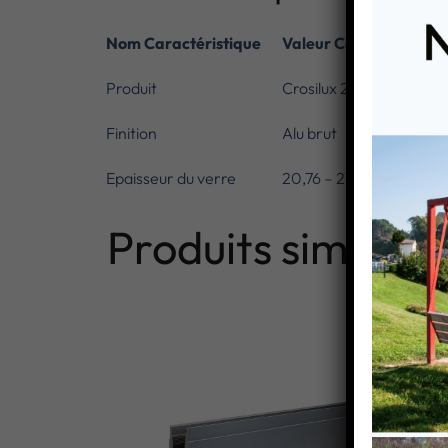
Nom Caractéristique
Valeur Caractéristiqu
Produit
Crosilux 2.0
Finition
Alu brut
Epaisseur du verre
20,76 – 21,52
Produits similaire