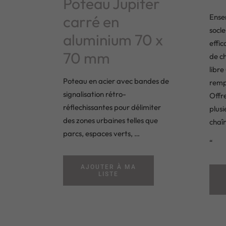
Poteau Jupiter
Ense
carré en
socle
aluminium 70 x
effic
70 mm
de ch
libre
Poteau en acier avec bandes de
rempl
signalisation rétro-
Offre
réflechissantes pour délimiter
plus
des zones urbaines telles que
chaîn
parcs, espaces verts, …
“
AJOUTER À MA
LISTE