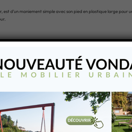
est d’un maniement simple avec son pied en plastique large pour une 
ur.
s