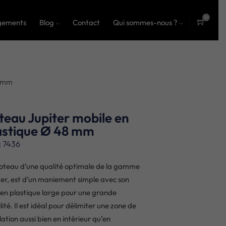
0
gements
Blog
Contact
Qui sommes-nous ?
ite
ms
8 mm
teau Jupiter mobile en
astique Ø 48 mm
: 7436
oteau d’une qualité optimale de la gamme
ter, est d’un maniement simple avec son
 en plastique large pour une grande
lité. Il est idéal pour délimiter une zone de
lation aussi bien en intérieur qu’en