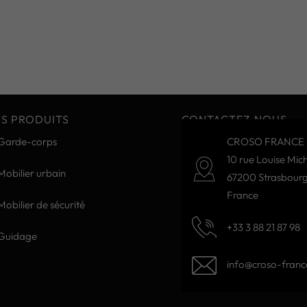
S PRODUITS
CONTACTEZ-NOUS
Garde-corps
CROSO FRANCE 
10 rue Louise Mich
Mobilier urbain
67200 Strasbour
France
Mobilier de sécurité
+33 3 88 21 87 98
Guidage
info@croso-france