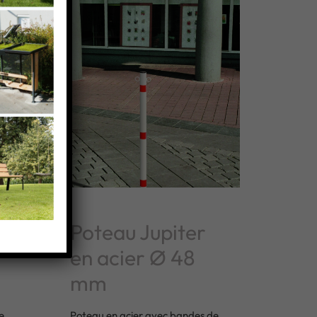
r
Poteau Jupiter
en acier Ø 48
mm
e
Poteau en acier avec bandes de