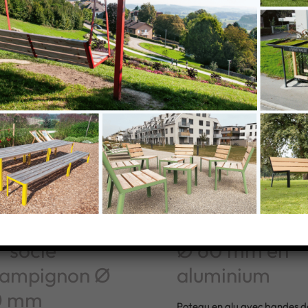
teau Jupiter
Poteau Jupite
r socle
Ø 60 mm en
ampignon Ø
aluminium
0 mm
Poteau en alu avec bandes d