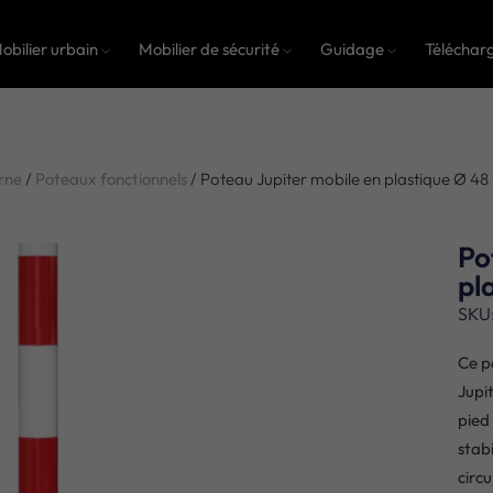
obilier urbain
Mobilier de sécurité
Guidage
Téléchar
rne
/
Poteaux fonctionnels
/ Poteau Jupiter mobile en plastique Ø 4
Po
pl
SKU
Ce p
Jupi
pied
stabi
circu