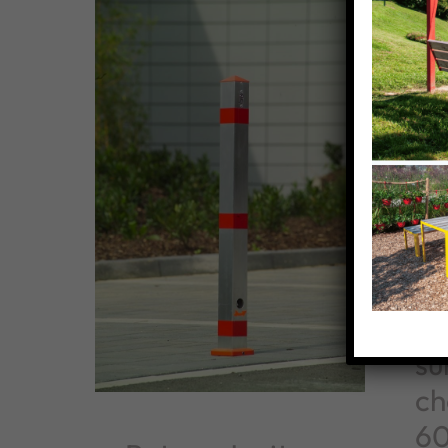
Po
su
ch
6