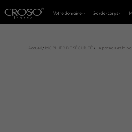
Votre domaine
Garde-corps
M
Accueil
/
MOBILIER DE SÉCURITÉ
/
Le poteau et la bo