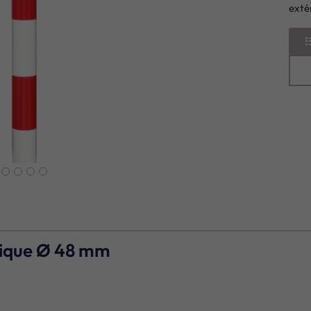
exté
next
stique Ø 48 mm