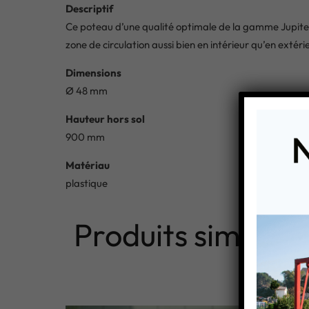
Descriptif
Ce poteau d’une qualité optimale de la gamme Jupiter, 
zone de circulation aussi bien en intérieur qu’en extérie
Dimensions
Ø 48 mm
Hauteur hors sol
900 mm
Matériau
plastique
Produits similaire