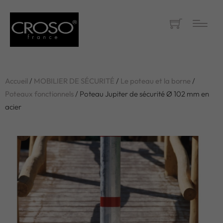
Accueil
/
MOBILIER DE SÉCURITÉ
/
Le poteau et la borne
/
Poteaux fonctionnels
/ Poteau Jupiter de sécurité Ø 102 mm en
acier