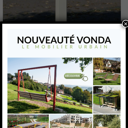
×
Poteau Jupiter carré en
acier 70 x 70 mm
Poteau en acier avec bandes de signalisation rétro-
réflechissantes pour délimiter des zones urbaines
telles que parcs, espaces verts, …