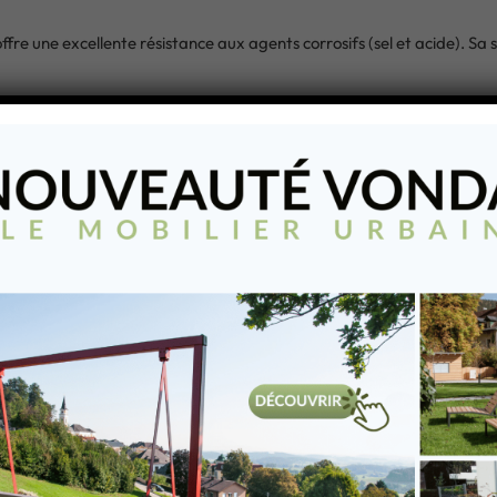
une excellente résistance aux agents corrosifs (sel et acide). Sa surf
s