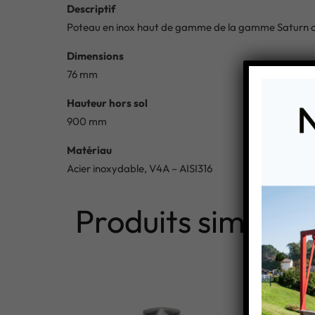
Descriptif
Poteau en inox haut de gamme de la gamme Saturn offre 
Dimensions
76 mm
Hauteur hors sol
900 mm
Matériau
Acier inoxydable, V4A – AISI316
Produits similaire