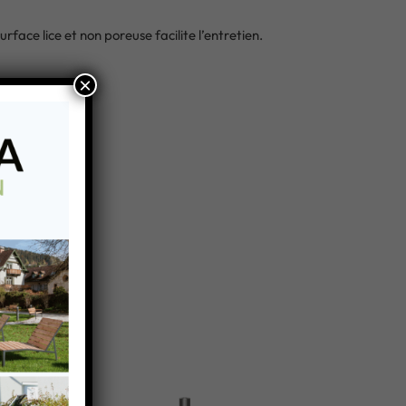
ace lice et non poreuse facilite l’entretien.
×