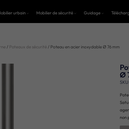
obilier urbain
Mobilier de sécurité
Guidage
Téléchar
rne
/
Poteaux de sécurité
/ Poteau en acier inoxydable Ø 76 mm
Po
Ø 
SKU
Pote
Satu
agent
non p