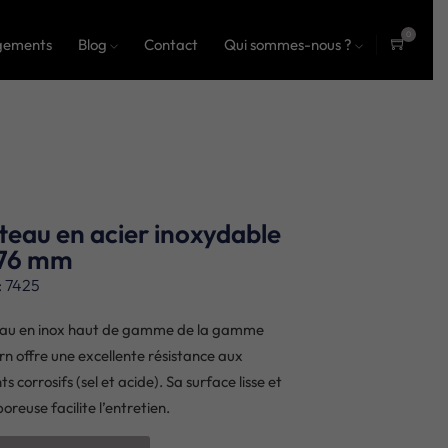
0
gements
Blog
Contact
Qui sommes-nous ?
ite
ms
teau en acier inoxydable
76 mm
: 7425
au en inox haut de gamme de la gamme
rn offre une excellente résistance aux
s corrosifs (sel et acide). Sa surface lisse et
oreuse facilite l’entretien.