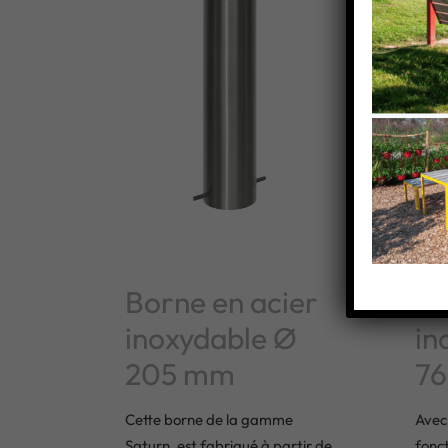
Borne en acier
Po
inoxydable Ø
in
205 mm
7
Cette borne de la gamme
Avec 
Saturn, est fabriqué à partir de
fonct