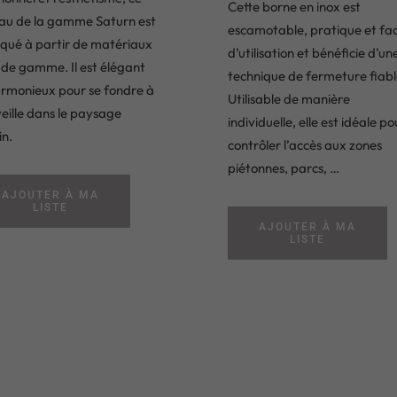
Cette borne en inox est
au de la gamme Saturn est
escamotable, pratique et fac
iqué à partir de matériaux
d’utilisation et bénéficie d’un
 de gamme. Il est élégant
technique de fermeture fiabl
armonieux pour se fondre à
Utilisable de manière
eille dans le paysage
individuelle, elle est idéale po
in.
contrôler l’accès aux zones
piétonnes, parcs, …
AJOUTER À MA
LISTE
AJOUTER À MA
LISTE