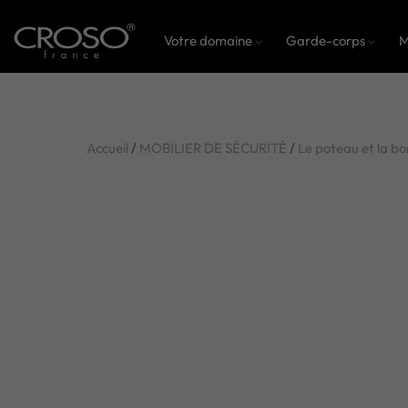
Votre domaine
Garde-corps
M
Accueil
/
MOBILIER DE SÉCURITÉ
/
Le poteau et la bo