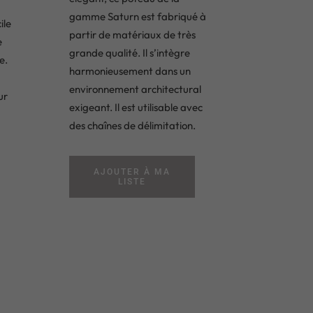
gamme Saturn est fabriqué à
ile
partir de matériaux de très
e
grande qualité. Il s’intègre
e.
harmonieusement dans un
environnement architectural
ur
exigeant. Il est utilisable avec
des chaînes de délimitation.
AJOUTER À MA
LISTE