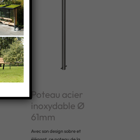
Poteau acier
inoxydable Ø
61mm
Avec son design sobre et
élégant, ce poteau de la