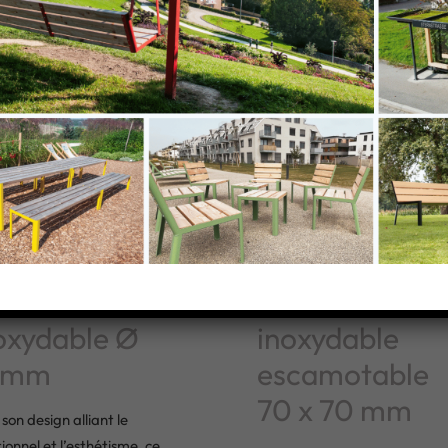
teau acier
Borne acier
oxydable Ø
inoxydable
6mm
escamotable
70 x 70 mm
son design alliant le
ionnel et l’esthétisme, ce