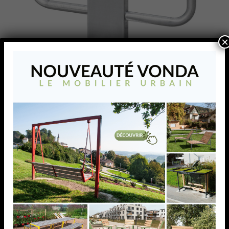
×
Arceau de parking TUB
2020
Cet arceau Merkur au design harmonieux et élégant,
répond aux besoins des entreprises ou des
particuliers. D’une solidité à toute épreuve et
résistant à la corrosion, il est conçu pour durer