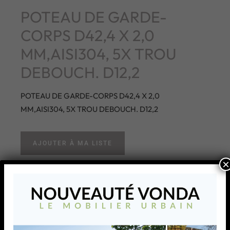
POTEAU DE GARDE-
CORPS D42,4 X 2,0
MM,AISI304, 5X TROU
DEBOUCH. D12,2
POTEAU DE GARDE-CORPS D42,4 X 2,0
MM,AISI304, 5X TROU DEBOUCH. D12,2
AJOUTER À MA LISTE
×