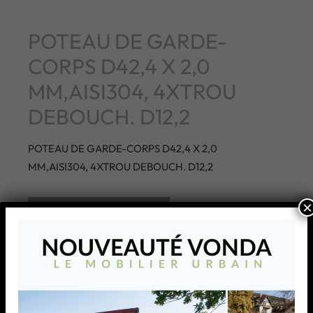
POTEAU DE GARDE-
CORPS D42,4 X 2,0
MM,AISI304, 4XTROU
DEBOUCH. D12,2
POTEAU DE GARDE-CORPS D42,4 X 2,0
MM,AISI304, 4XTROU DEBOUCH. D12,2
×
AJOUTER À MA LISTE