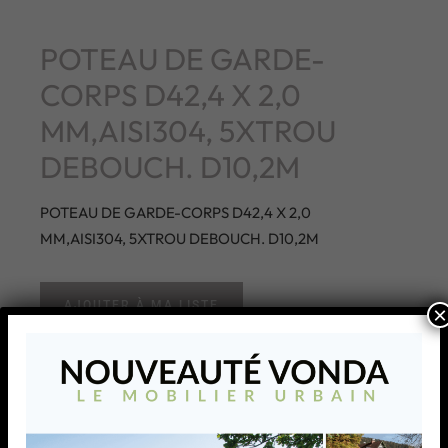
POTEAU DE GARDE-
CORPS D42,4 X 2,0
MM,AISI304, 5XTROU
DEBOUCH. D10,2M
POTEAU DE GARDE-CORPS D42,4 X 2,0
MM,AISI304, 5XTROU DEBOUCH. D10,2M
AJOUTER À MA LISTE
×