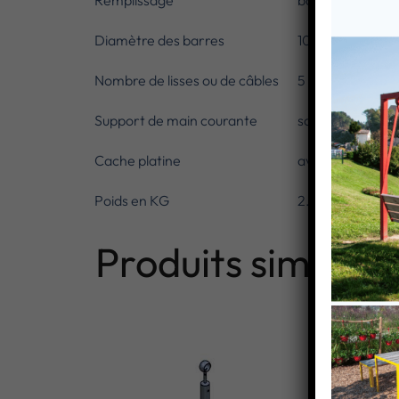
Remplissage
barres
Diamètre des barres
10 mm
Nombre de lisses ou de câbles
5
Support de main courante
sans
Cache platine
avec
Poids en KG
2.17
Produits similaire