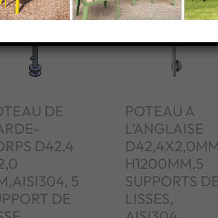
OTEAU DE
POTEAU A
ARDE-
L’ANGLAISE
ORPS D42,4
D42,4X2,0MM
2,0
H1200MM,5
,AISI304, 5
SUPPORTS D
UPPORT DE
LISSES,
SSE
AISI304