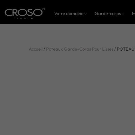
Votre domaine
Garde-corps
M
Accueil
/
Poteaux Garde-Corps Pour Lisses
/ POTEAU 