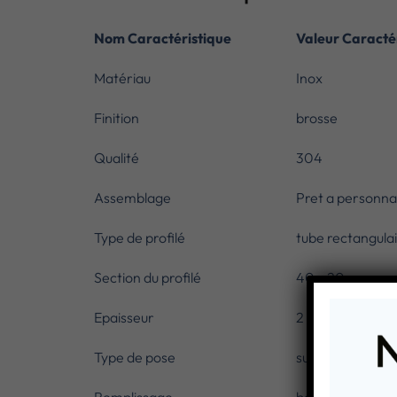
Nom Caractéristique
Valeur Caracté
Matériau
Inox
Finition
brosse
Qualité
304
Assemblage
Pret a personnal
Type de profilé
tube rectangula
Section du profilé
40 x 20 mm
Epaisseur
2 mm
Type de pose
sur dalle