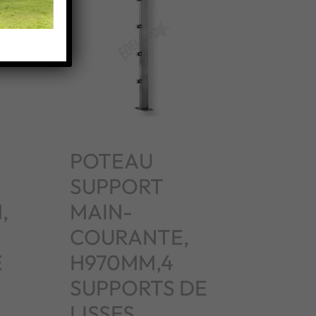
POTEAU
SUPPORT
,
MAIN-
COURANTE,
E
H970MM,4
SUPPORTS DE
LISSES,