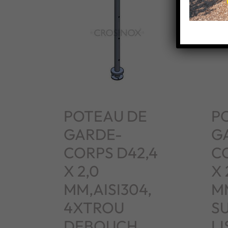
POTEAU DE
P
GARDE-
G
CORPS D42,4
C
X 2,0
X 
MM,AISI304,
MM
4XTROU
S
DEBOUCH.
LI