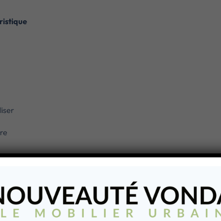
ristique
iser
ire