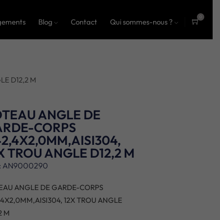
0
gements
Blog
Contact
Qui sommes-nous ?
ite
ms
LE D12,2 M
OTEAU ANGLE DE
ARDE-CORPS
2,4X2,0MM,AISI304,
X TROU ANGLE D12,2 M
: AN9000290
EAU ANGLE DE GARDE-CORPS
,4X2,0MM,AISI304, 12X TROU ANGLE
2 M