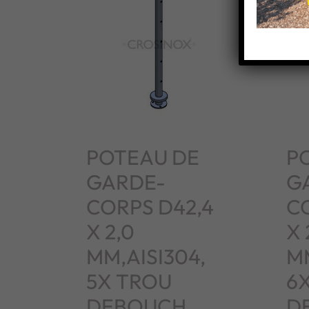
POTEAU DE
P
GARDE-
G
CORPS D42,4
C
X 2,0
X 
MM,AISI304,
MM
5X TROU
6
DEBOUCH.
D