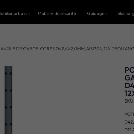
obilier urbain
Mobilier de sécurité
Guidage
Téléchar
 ANGLE DE GARDE-CORPS D42,4X2,0MM,AISI304, 12X TROU ANG
P
G
D4
12
SKU
POT
D42
D12,