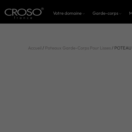
Votre domaine
Garde-corps
M
Accueil
/
Poteaux Garde-Corps Pour Lisses
/ POTEAU