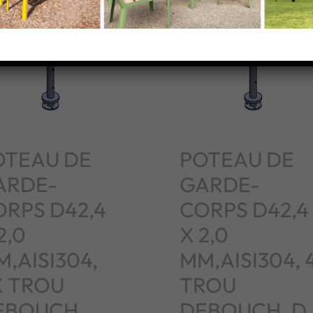
OTEAU DE
POTEAU DE
ARDE-
GARDE-
ORPS D42,4
CORPS D42,4
2,0
X 2,0
,AISI304,
MM,AISI304, 
X TROU
TROU
EBOUCH.
DEBOUCH. D