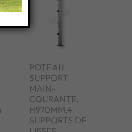
POTEAU
SUPPORT
MAIN-
COURANTE,
4
H970MM,4
SUPPORTS DE
LISSES,