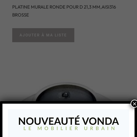
PLATINE MURALE RONDE POUR D 21,3 MM,AISI316
BROSSE
AJOUTER À MA LISTE
×