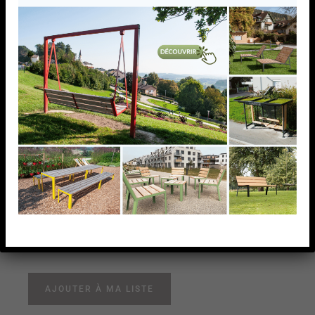
PLATINE RONDE POUR
D48,3X2,0MM,AISI304,
BROSSE
PLATINE RONDE POUR D48,3X2,0MM,AISI304,
BROSSE
AJOUTER À MA LISTE