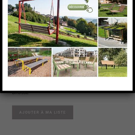
PLATINE SOL/MUR POUR
50X50X2MM,AISI316
BROSSE
PLATINE SOL/MUR POUR 50X50X2MM,AISI316
BROSSE
AJOUTER À MA LISTE