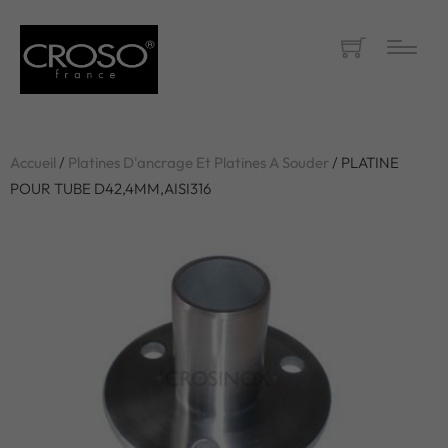
Accueil
/
Platines D'ancrage Et Platines A Souder
/ PLATINE
POUR TUBE D42,4MM,AISI316