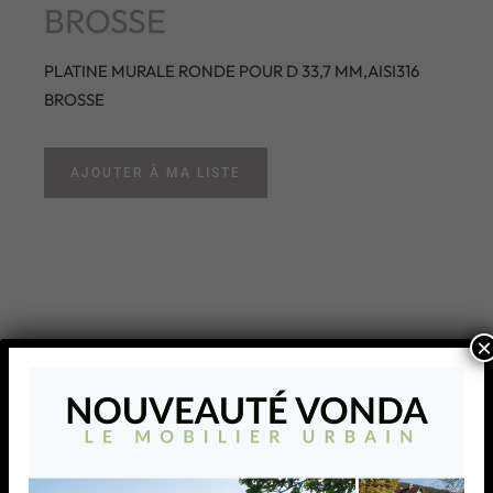
BROSSE
PLATINE MURALE RONDE POUR D 33,7 MM,AISI316
BROSSE
AJOUTER À MA LISTE
×