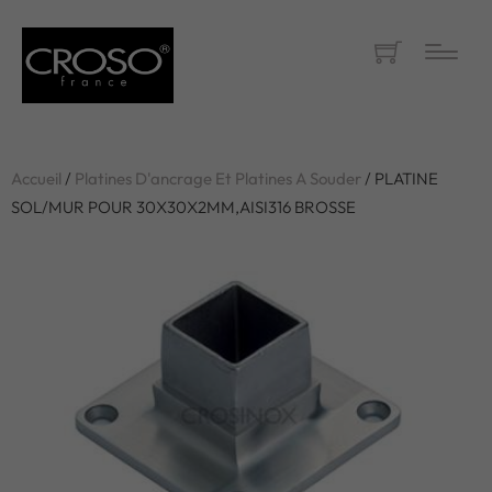
Accueil
/
Platines D'ancrage Et Platines A Souder
/ PLATINE
SOL/MUR POUR 30X30X2MM,AISI316 BROSSE