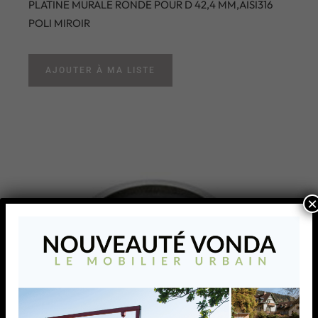
PLATINE MURALE RONDE POUR D 42,4 MM,AISI316
POLI MIROIR
AJOUTER À MA LISTE
×