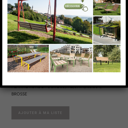
PLATINE RONDE POUR
D33,7X2,0MM,AISI304,
BROSSE
PLATINE RONDE POUR D33,7X2,0MM,AISI304,
BROSSE
AJOUTER À MA LISTE