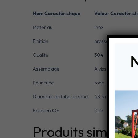
Nom Caractéristique
Valeur Caractérist
Matériau
Inox
Finition
brosse
Qualité
304
Assemblage
A visser
Pour tube
rond
Diamètre du tube ou rond
48,3 mm
Poids en KG
0.19
Produits similaire