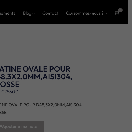
0
gements
Blog
Contact
Qui sommes-nous ?
ite
ms
ATINE OVALE POUR
8,3X2,0MM,AISI304,
ROSSE
: 075600
TINE OVALE POUR D48,3X2,0MM,AISI304,
SSE
Ajouter à ma liste