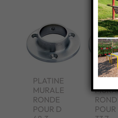
PLATINE
PLATI
MURALE
MURA
RONDE
ROND
POUR D
POUR