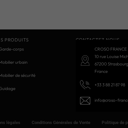
S PRODUITS
CONTACTEZ-NOUS
Garde-corps
CROSO FRANCE 
10 rue Louise Mich
Mobilier urbain
67200 Strasbour
France
Mobilier de sécurité
+33 3 88 21 87 98
Guidage
info@croso-france
ns légales
Conditions Générales de Vente
Politique de 