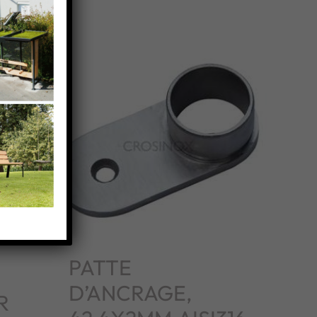
PATTE
D’ANCRAGE,
R