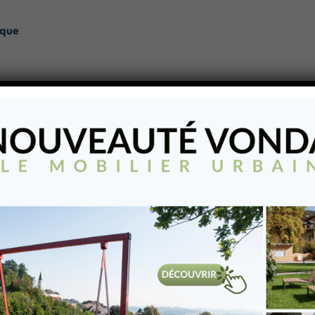
ique
s