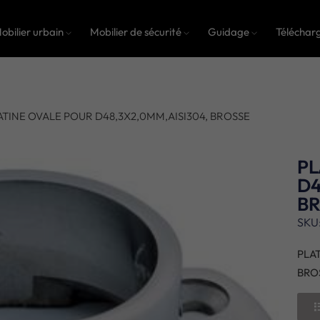
obilier urbain
Mobilier de sécurité
Guidage
Téléchar
ATINE OVALE POUR D48,3X2,0MM,AISI304, BROSSE
PL
D4
B
SKU
PLA
BRO