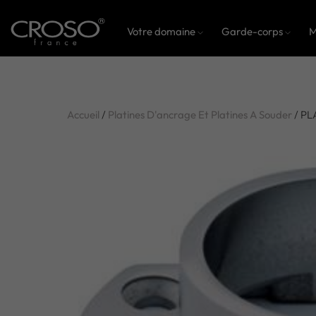
Votre domaine
Garde-corps
M
Accueil
/
Platines D'ancrage Et Platines A Souder
/ PL