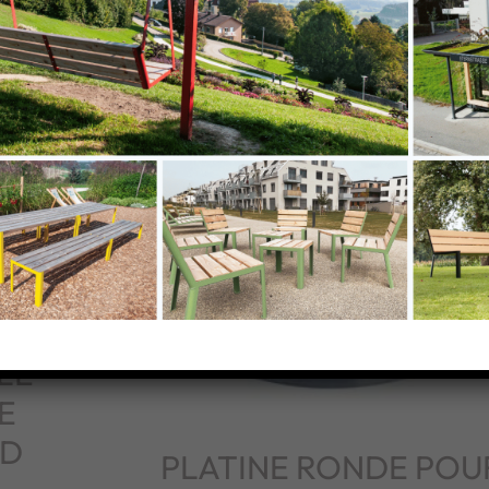
NE
LE
E
 D
PLATINE RONDE POU