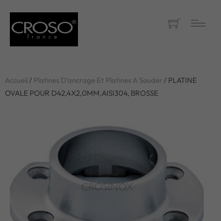
Accueil
/
Platines D'ancrage Et Platines A Souder
/ PLATINE
OVALE POUR D42,4X2,0MM,AISI304, BROSSE