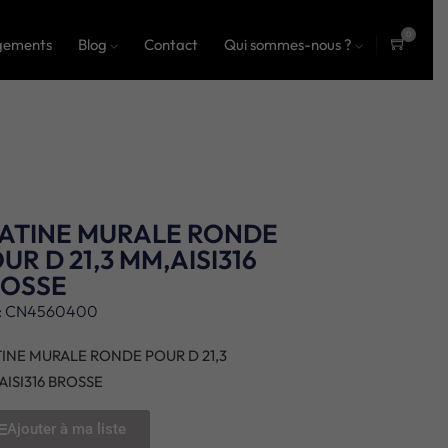
0
gements
Blog
Contact
Qui sommes-nous ?
ite
ms
ATINE MURALE RONDE
UR D 21,3 MM,AISI316
ROSSE
: CN4560400
TINE MURALE RONDE POUR D 21,3
AISI316 BROSSE
Ajouter à ma liste