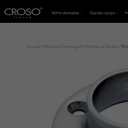
Votre domaine
Garde-corps
M
Accueil
/
Platines D'ancrage Et Platines A Souder
/ PL