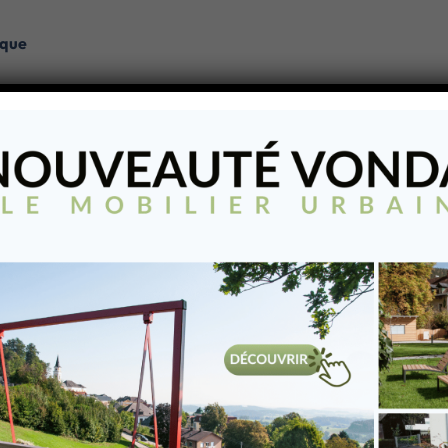
ique
s