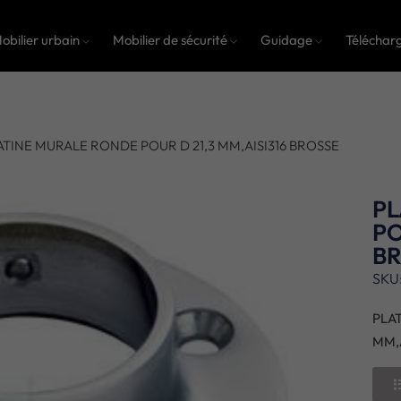
obilier urbain
Mobilier de sécurité
Guidage
Téléchar
ATINE MURALE RONDE POUR D 21,3 MM,AISI316 BROSSE
PL
PO
B
SKU
PLA
MM,