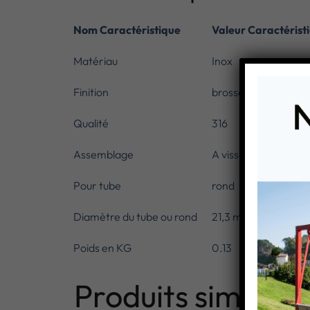
Nom Caractéristique
Valeur Caractérist
Matériau
Inox
Finition
brosse
Qualité
316
Assemblage
A visser
Pour tube
rond
Diamètre du tube ou rond
21,3 mm
Poids en KG
0.13
Produits similaire