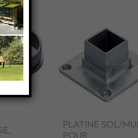
PLATINE SOL/MU
GE,
POUR