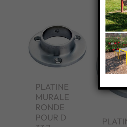
PLATINE
MURALE
RONDE
POUR D
PLATI