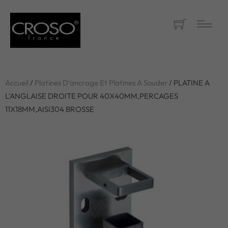
Accueil
/
Platines D'ancrage Et Platines A Souder
/ PLATINE A
L’ANGLAISE DROITE POUR 40X40MM,PERCAGES
11X18MM,AISI304 BROSSE