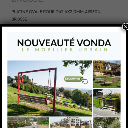
PLATINE OVALE POUR D42,4X2,0MM,AISI304,
BROSSE
×
AJOUTER À MA LISTE